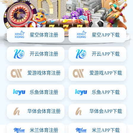
手机App
网页版
李添荣肩锁关节脱位复出延
期，上海队快攻得分锐减5.9分
2026-06-09 15:01
39 次阅读
首页
/
体育头条