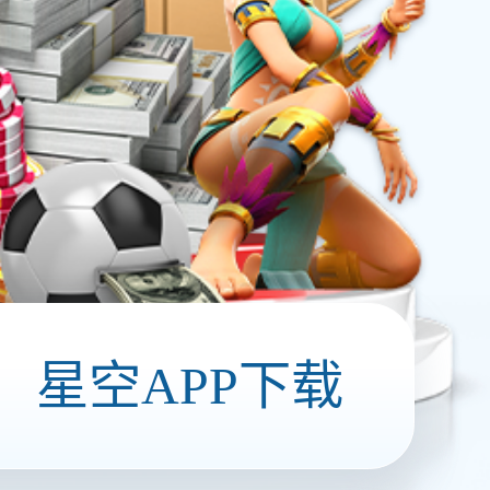
数据分析
整合球员数据、赛事统计与历史对阵记录，米兰
体育·米兰官方网站 助您掌握全面信息，精准了解
赛况。