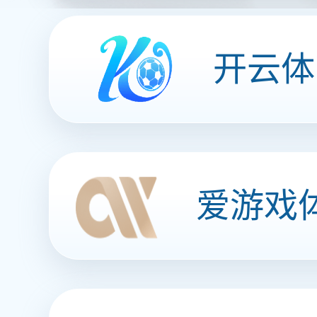
电竞直播
涵盖 LOL、CS:GO、DOTA2 等热门电竞赛事
页，满足不同电竞观众需求。
针对用户在使用 
理、
01.
01. 平台是否合法？
02. 如何创建账户？
是的，