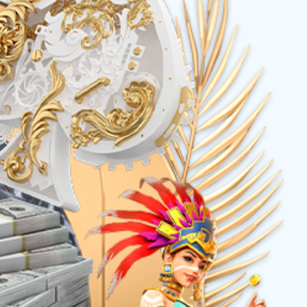
已在东南亚、欧美等区域建立本地化团队，推动技术与服
争力的赛事平台品牌。
据支持服务