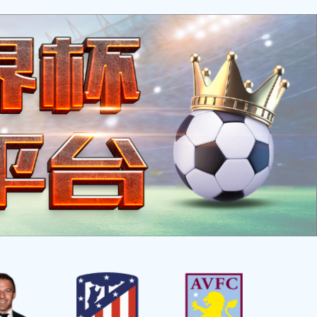
注册入口
球体育赛事与数据服务
据内容， 支持
APP下载
与
网页使用
，
态，掌握比赛节奏。