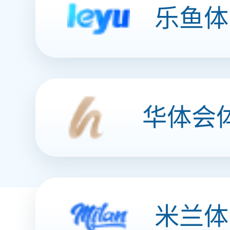
03. 支持哪些终端设备？
合法性
04. 我的资料安全吗？
05. 客服支持时间？
06. 观看直播是否收费？
02.
点击页
账户安
03.
支持多种
据服务
04.
我们采用
始终将