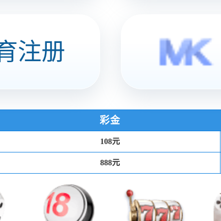
育·米兰官方网站赛事数据、
4.9 / 5.0
面。
已突破
2,000,000+
下载量
夜模式、语言自定义、赛事收
可读性与观赛效率。